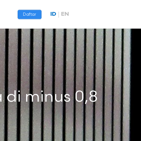
ID
EN
Daftar
 di minus 0,8