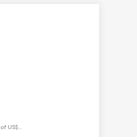
f US$...