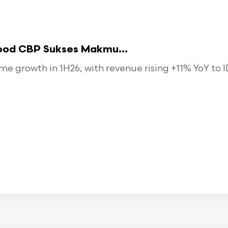
food CBP Sukses Makmu...
 growth in 1H26, with revenue rising +11% YoY to ID