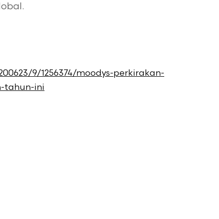
obal.
0200623/9/1256374/moodys-perkirakan-
-tahun-ini