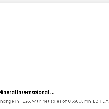
eral Internasional ...
ange in 1Q26, with net sales of US$808mn, EBITDA o