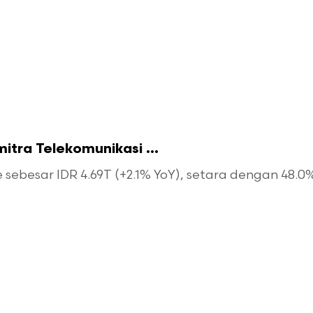
tra Telekomunikasi ...
esar IDR 4.69T (+2.1% YoY), setara dengan 48.0% d