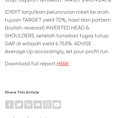
Stop. Support terdekat : MA10 / yield 4.246%.
ID10YT lanjutkan peluncuran roket ke arah
tujuan TARGET yield 7.0%, hasil dari pattern
(bullish reversal) INVERTED HEAD &
SHOULDERS, setelah tunaikan tugas tutup
GAP di wilayah yield 6.753%. ADVISE :
Average Up accordingly, let your profit run.
Download full report
.
HERE
Share This Article