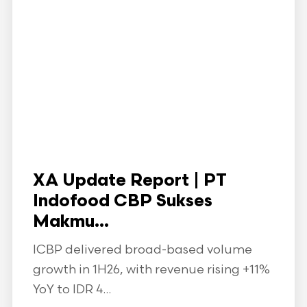
XA Update Report | PT
Indofood CBP Sukses
Makmu...
ICBP delivered broad-based volume
growth in 1H26, with revenue rising +11%
YoY to IDR 4...