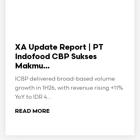
XA Update Report | PT
Indofood CBP Sukses
Makmu...
ICBP delivered broad-based volume
growth in 1H26, with revenue rising +11%
YoY to IDR 4...
READ MORE