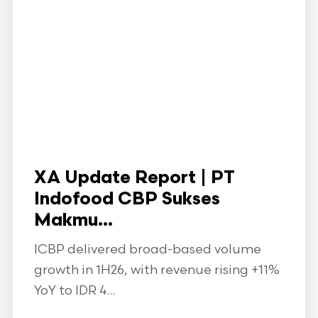
XA Update Report | PT
Indofood CBP Sukses
Makmu...
ICBP delivered broad-based volume
growth in 1H26, with revenue rising +11%
YoY to IDR 4...