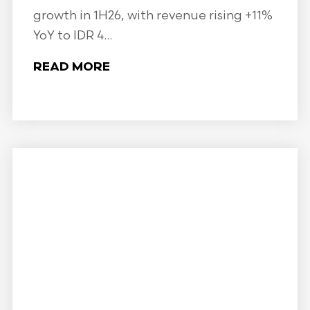
growth in 1H26, with revenue rising +11%
YoY to IDR 4...
READ MORE