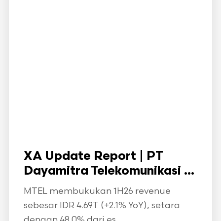
XA Update Report | PT
Dayamitra Telekomunikasi ...
MTEL membukukan 1H26 revenue
sebesar IDR 4.69T (+2.1% YoY), setara
dengan 48.0% dari es...