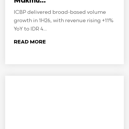
Makmu...
ICBP delivered broad-based volume
growth in 1H26, with revenue rising +11%
YoY to IDR 4...
READ MORE