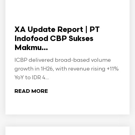
XA Update Report | PT
Indofood CBP Sukses
Makmu...
ICBP delivered broad-based volume
growth in 1H26, with revenue rising +11%
YoY to IDR 4...
READ MORE