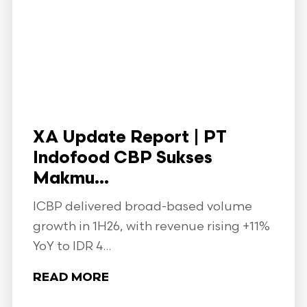
XA Update Report | PT
Indofood CBP Sukses
Makmu...
ICBP delivered broad-based volume
growth in 1H26, with revenue rising +11%
YoY to IDR 4...
READ MORE