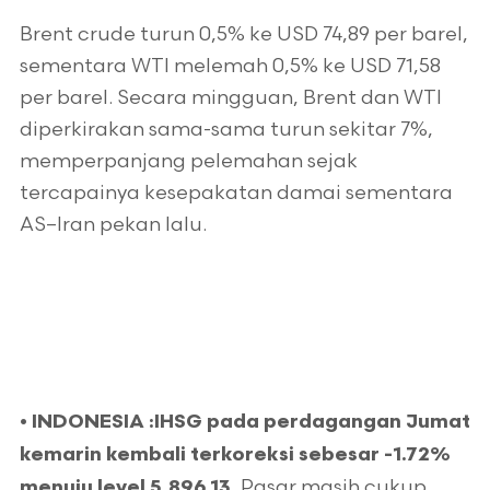
Brent crude turun 0,5% ke USD 74,89 per barel,
sementara WTI melemah 0,5% ke USD 71,58
per barel. Secara mingguan, Brent dan WTI
diperkirakan sama-sama turun sekitar 7%,
memperpanjang pelemahan sejak
tercapainya kesepakatan damai sementara
AS–Iran pekan lalu.
•
INDONESIA :
IHSG pada perdagangan Jumat
kemarin kembali terkoreksi sebesar -1.72%
Pasar masih cukup
menuju level 5,896.13.