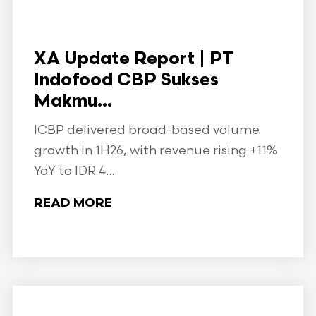
XA Update Report | PT
Indofood CBP Sukses
Makmu...
ICBP delivered broad-based volume
growth in 1H26, with revenue rising +11%
YoY to IDR 4...
READ MORE