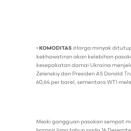
•
Harga minyak ditutup
KOMODITAS :
kekhawatiran akan kelebihan pasoka
kesepakatan damai Ukraina menjel
Zelenskiy dan Presiden AS Donald Tr
60,64 per barel, sementara WTI mel
Meski gangguan pasokan sempat men
hampir lima tahun pada 16 Desemb