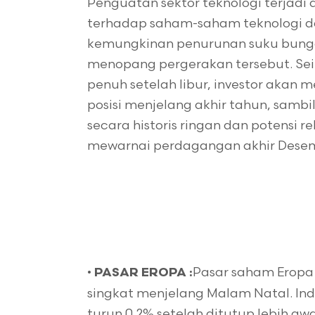
Penguatan sektor teknologi terjadi
terhadap saham-saham teknologi da
kemungkinan penurunan suku bunga 
menopang pergerakan tersebut. Sei
penuh setelah libur, investor akan
posisi menjelang akhir tahun, sam
secara historis ringan dan potensi r
mewarnai perdagangan akhir Dese
•
Pasar saham Eropa
PASAR EROPA :
singkat menjelang Malam Natal. Ind
turun 0,2% setelah ditutup lebih aw