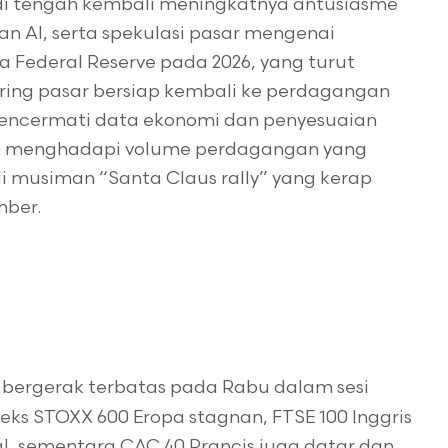
 di tengah kembali meningkatnya antusiasme
n AI, serta spekulasi pasar mengenai
Federal Reserve pada 2026, yang turut
ring pasar bersiap kembali ke perdagangan
 mencermati data ekonomi dan penyesuaian
bil menghadapi volume perdagangan yang
eli musiman “Santa Claus rally” yang kerap
mber.
 bergerak terbatas pada Rabu dalam sesi
eks STOXX 600 Eropa stagnan, FTSE 100 Inggris
al, sementara CAC 40 Prancis juga datar dan