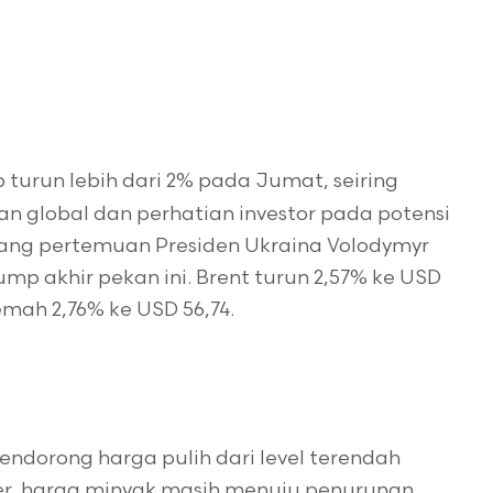
 turun lebih dari 2% pada Jumat, seiring
n global dan perhatian investor pada potensi
ang pertemuan Presiden Ukraina Volodymyr
ump akhir pekan ini. Brent turun 2,57% ke USD
emah 2,76% ke USD 56,74.
dorong harga pulih dari level terendah
er, harga minyak masih menuju penurunan