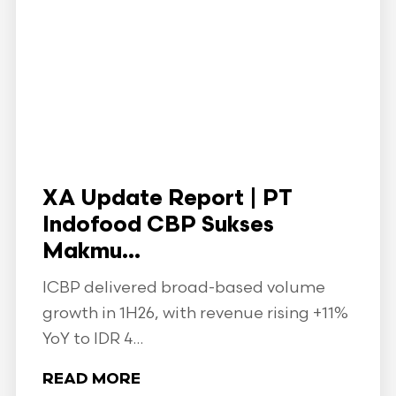
XA Update Report | PT
Indofood CBP Sukses
Makmu...
ICBP delivered broad-based volume
growth in 1H26, with revenue rising +11%
YoY to IDR 4...
READ MORE