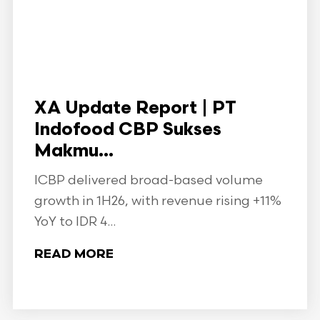
XA Update Report | PT
Indofood CBP Sukses
Makmu...
ICBP delivered broad-based volume
growth in 1H26, with revenue rising +11%
YoY to IDR 4...
READ MORE