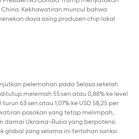
h Presiden AS Donald Trump menyatakan
 ke China. Kekhawatiran muncul bahwa
enekan daya saing produsen chip lokal
jutkan pelemahan pada Selasa setelah
t ditutup melemah 55 sen atau 0,88% ke level
 turun 63 sen atau 1,07% ke USD 58,25 per
awatiran pasokan yang tetap melimpah,
 damai Ukraina–Rusia yang berpotensi
lobal yang selama ini tertahan sanksi.