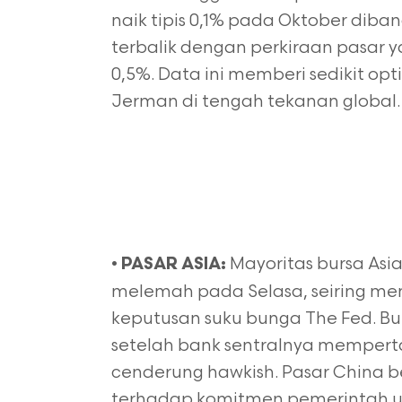
naik tipis 0,1% pada Oktober dib
terbalik dengan perkiraan pasar
0,5%. Data ini memberi sedikit o
Jerman di tengah tekanan global.
•
Mayoritas bursa Asi
PASAR ASIA:
melemah pada Selasa, seiring me
keputusan suku bunga The Fed. Bu
setelah bank sentralnya memper
cenderung hawkish. Pasar China be
terhadap komitmen pemerintah un