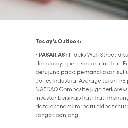
Today’s Outlook:
•
Indeks Wall Street di
PASAR AS :
dimulainya pertemuan dua hari Fe
berujung pada pemangkasan suku b
Jones Industrial Average turun 17
NASDAQ Composite juga terkoreksi
investor bersikap hati-hati menu
data ekonomi terbaru akibat shu
sangat panjang.