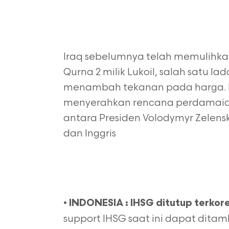
Iraq sebelumnya telah memulihkan
Qurna 2 milik Lukoil, salah satu la
menambah tekanan pada harga. P
menyerahkan rencana perdamaian
antara Presiden Volodymyr Zelens
dan Inggris
•
I
NDONESIA : IHSG ditutup terkorek
support IHSG saat ini dapat ditam