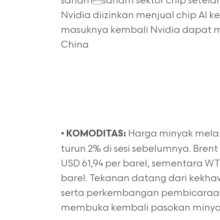
sahamsaham sektor chip setela
Nvidia diizinkan menjual chip AI
masuknya kembali Nvidia dapat m
China
•
Harga minyak melan
KOMODITAS:
turun 2% di sesi sebelumnya. Bren
USD 61,94 per barel, sementara WTI
barel. Tekanan datang dari kekh
serta perkembangan pembicaraan
membuka kembali pasokan minyak g