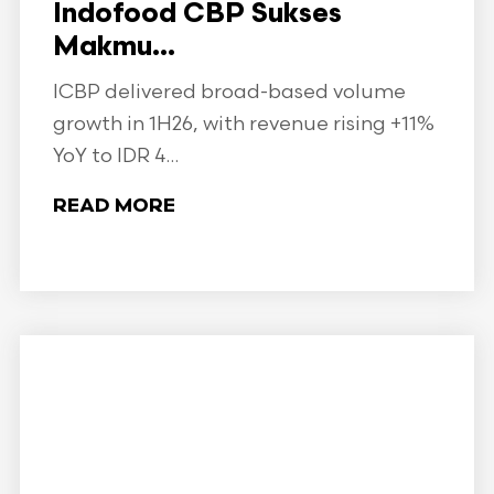
Indofood CBP Sukses
Makmu...
ICBP delivered broad-based volume
growth in 1H26, with revenue rising +11%
YoY to IDR 4...
READ MORE