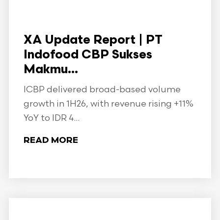
XA Update Report | PT
Indofood CBP Sukses
Makmu...
ICBP delivered broad-based volume
growth in 1H26, with revenue rising +11%
YoY to IDR 4...
READ MORE