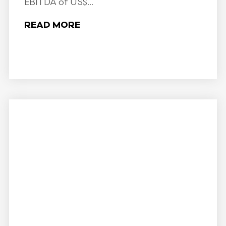
EBITDA of US$...
READ MORE