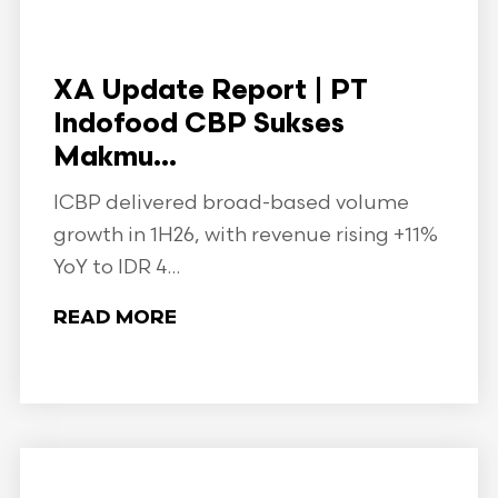
XA Update Report | PT
Indofood CBP Sukses
Makmu...
ICBP delivered broad-based volume
growth in 1H26, with revenue rising +11%
YoY to IDR 4...
READ MORE