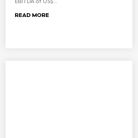
EBITDA of US$...
READ MORE