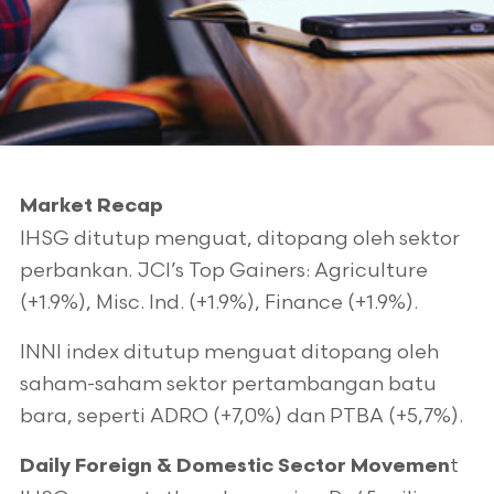
Market Recap
IHSG ditutup menguat, ditopang oleh sektor
perbankan. JCI’s Top Gainers: Agriculture
(+1.9%), Misc. Ind. (+1.9%), Finance (+1.9%).
INNI index ditutup menguat ditopang oleh
saham-saham sektor pertambangan batu
bara, seperti ADRO (+7,0%) dan PTBA (+5,7%).
t
Daily Foreign & Domestic Sector Movemen