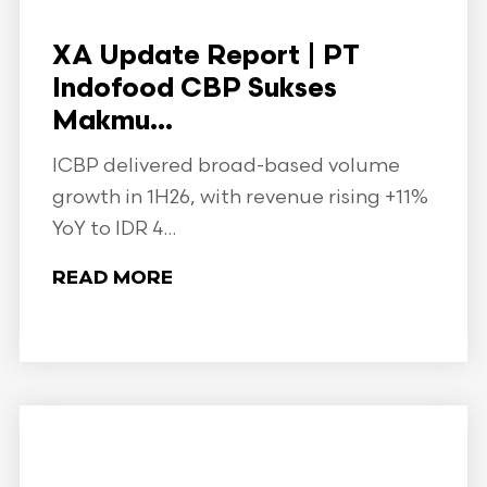
XA Update Report | PT
Indofood CBP Sukses
Makmu...
ICBP delivered broad-based volume
growth in 1H26, with revenue rising +11%
YoY to IDR 4...
READ MORE