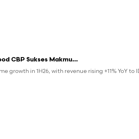
food CBP Sukses Makmu...
 growth in 1H26, with revenue rising +11% YoY to ID