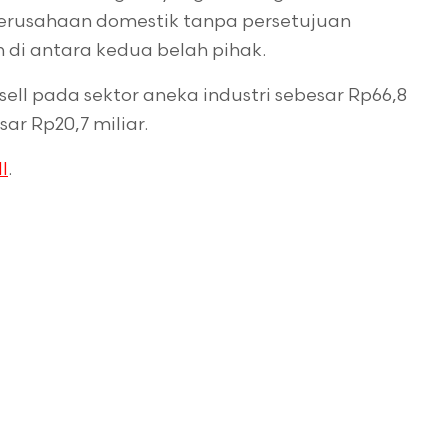
erusahaan domestik tanpa persetujuan
i antara kedua belah pihak.
ell pada sektor aneka industri sebesar Rp66,8
ar Rp20,7 miliar.
I
.