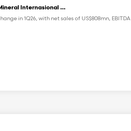
eral Internasional ...
ange in 1Q26, with net sales of US$808mn, EBITDA o