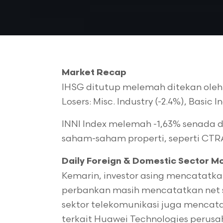
Market Recap
IHSG ditutup melemah ditekan oleh 
Losers: Misc. Industry (-2.4%), Basic I
INNI Index melemah -1,63% senada d
saham-saham properti, seperti CTRA 
Daily Foreign & Domestic Sector 
Kemarin, investor asing mencatatkan 
perbankan masih mencatatkan net sell
sektor telekomunikasi juga mencatat
terkait Huawei Technologies perusa