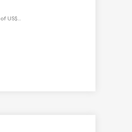
f US$...