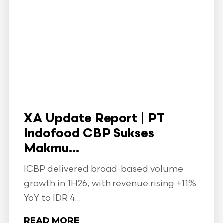
XA Update Report | PT
Indofood CBP Sukses
Makmu...
ICBP delivered broad-based volume
growth in 1H26, with revenue rising +11%
YoY to IDR 4...
READ MORE