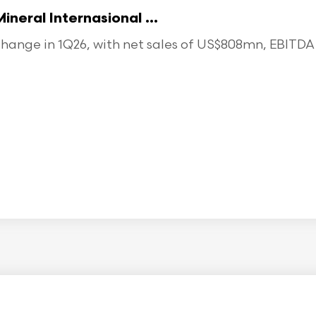
eral Internasional ...
ange in 1Q26, with net sales of US$808mn, EBITDA o