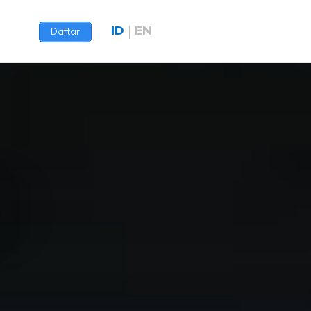
ID
EN
Daftar
9