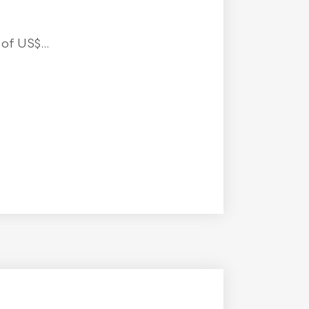
f US$...