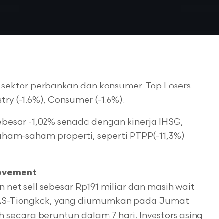
sektor perbankan dan konsumer. Top Losers
stry (-1.6%), Consumer (-1.6%).
besar -1,02% senada dengan kinerja IHSG,
aham-saham properti, seperti PTPP(-11,3%)
Movement
 net sell sebesar Rp191 miliar dan masih wait
 AS-Tiongkok, yang diumumkan pada Jumat
h secara beruntun dalam 7 hari. Investors asing