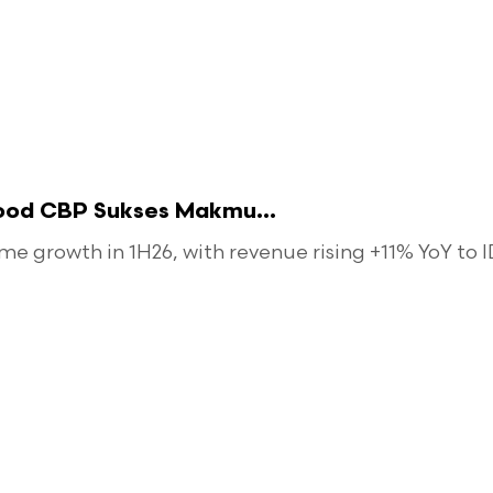
food CBP Sukses Makmu...
 growth in 1H26, with revenue rising +11% YoY to ID