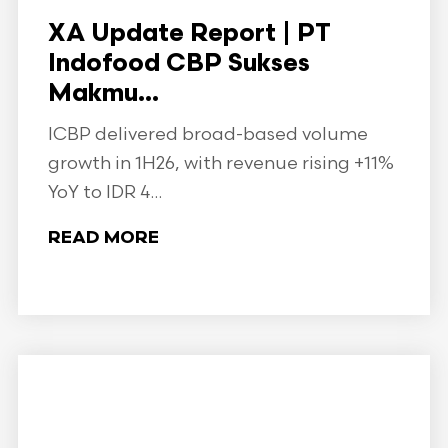
XA Update Report | PT
Indofood CBP Sukses
Makmu...
ICBP delivered broad-based volume
growth in 1H26, with revenue rising +11%
YoY to IDR 4...
READ MORE