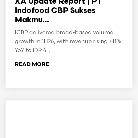
XA Update Report | PT
Indofood CBP Sukses
Makmu...
ICBP delivered broad-based volume
growth in 1H26, with revenue rising +11%
YoY to IDR 4...
READ MORE