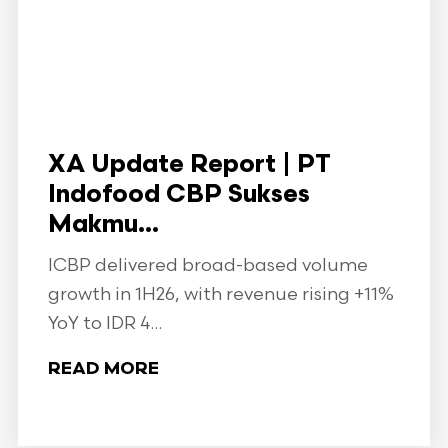
XA Update Report | PT
Indofood CBP Sukses
Makmu...
ICBP delivered broad-based volume
growth in 1H26, with revenue rising +11%
YoY to IDR 4...
READ MORE