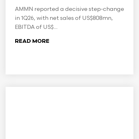
AMMN reported a decisive step-change
in 1Q26, with net sales of US$808mn,
EBITDA of US$...
READ MORE