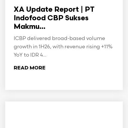
XA Update Report | PT
Indofood CBP Sukses
Makmu...
ICBP delivered broad-based volume
growth in 1H26, with revenue rising +11%
YoY to IDR 4...
READ MORE