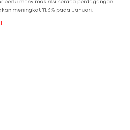
stor perlu menyimak rilsi neraca perdagangan
akan meningkat 11,3% pada Januari.
I
.