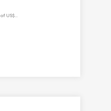
f US$...