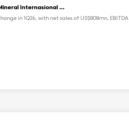
eral Internasional ...
ange in 1Q26, with net sales of US$808mn, EBITDA o