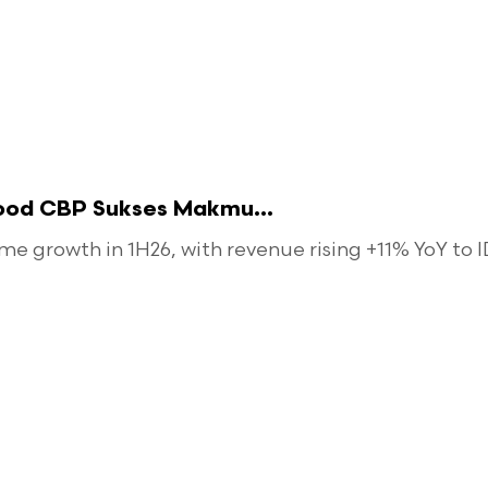
food CBP Sukses Makmu...
 growth in 1H26, with revenue rising +11% YoY to ID