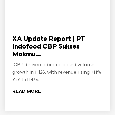
XA Update Report | PT
Indofood CBP Sukses
Makmu...
ICBP delivered broad-based volume
growth in 1H26, with revenue rising +11%
YoY to IDR 4...
READ MORE