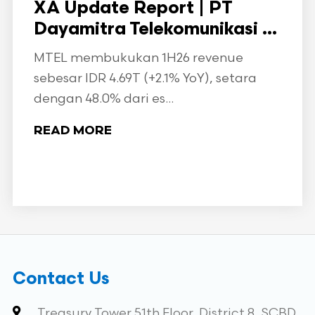
XA Update Report | PT
Dayamitra Telekomunikasi ...
MTEL membukukan 1H26 revenue
sebesar IDR 4.69T (+2.1% YoY), setara
dengan 48.0% dari es...
READ MORE
Contact Us
Treasury Tower 51th Floor, District 8, SCBD