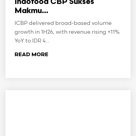
Indofood CBP Sukses
Makmu...
ICBP delivered broad-based volume
growth in 1H26, with revenue rising +11%
YoY to IDR 4...
READ MORE