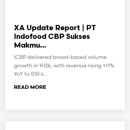
XA Update Report | PT
Indofood CBP Sukses
Makmu...
ICBP delivered broad-based volume
growth in 1H26, with revenue rising +11%
YoY to IDR 4...
READ MORE