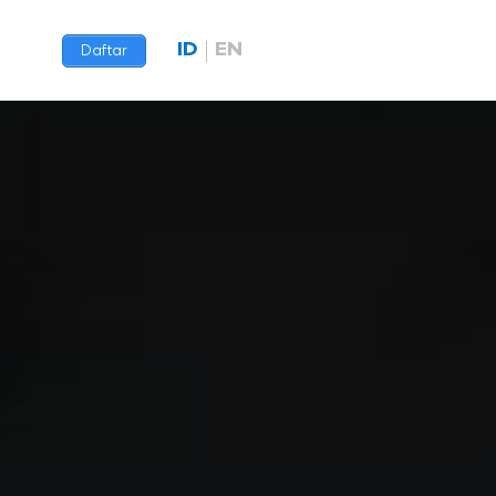
ID
EN
Daftar
8