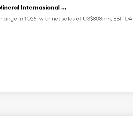
eral Internasional ...
ange in 1Q26, with net sales of US$808mn, EBITDA o