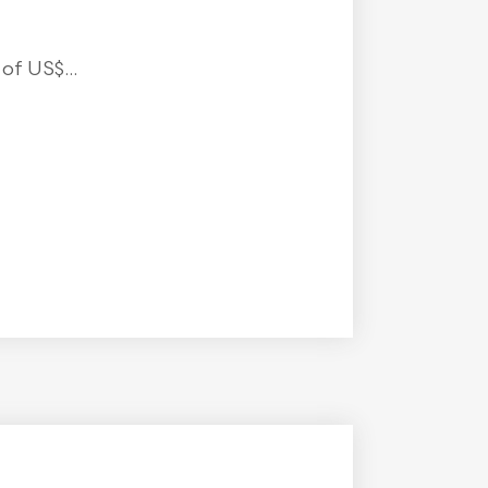
f US$...