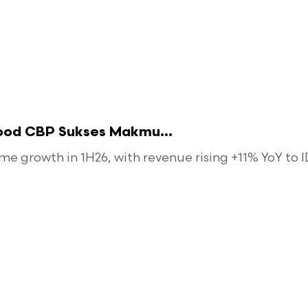
food CBP Sukses Makmu...
 growth in 1H26, with revenue rising +11% YoY to ID