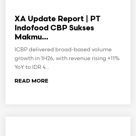
XA Update Report | PT
Indofood CBP Sukses
Makmu...
ICBP delivered broad-based volume
growth in 1H26, with revenue rising +11%
YoY to IDR 4...
READ MORE