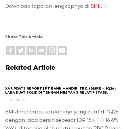
Download laporan lengkapnya di
SINI
.
Share This Article
Related Article
XA UPDATE REPORT | PT BANK MANDIRI TBK. (BMRI) – 1Q26 :
LABA KUAT SOLID DI TENGAH NIM YANG RELATIF STABIL
18 MEI 2026
BMRImencatatkan kinerja yang kuat di 1Q26
dengan laba bersih sebesar IDR 15.4T (+16.6%
YoY), ditopang oleh pertumbuhan PPOP yang