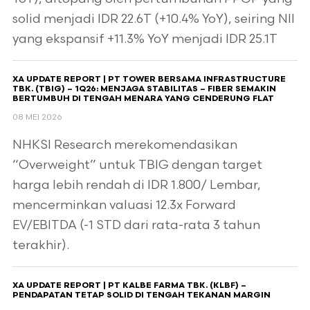
solid menjadi IDR 22.6T (+10.4% YoY), seiring NII
yang ekspansif +11.3% YoY menjadi IDR 25.1T
XA UPDATE REPORT | PT TOWER BERSAMA INFRASTRUCTURE
TBK. (TBIG) – 1Q26: MENJAGA STABILITAS – FIBER SEMAKIN
BERTUMBUH DI TENGAH MENARA YANG CENDERUNG FLAT
08 MEI 2026
NHKSI Research merekomendasikan
“Overweight” untuk TBIG dengan target
harga lebih rendah di IDR 1.800/ Lembar,
mencerminkan valuasi 12.3x Forward
EV/EBITDA (-1 STD dari rata-rata 3 tahun
terakhir).
XA UPDATE REPORT | PT KALBE FARMA TBK. (KLBF) –
PENDAPATAN TETAP SOLID DI TENGAH TEKANAN MARGIN