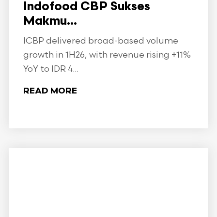
Indofood CBP Sukses
Makmu...
ICBP delivered broad-based volume
growth in 1H26, with revenue rising +11%
YoY to IDR 4...
READ MORE