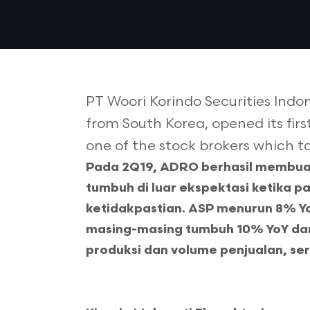
PT Woori Korindo Securities Indon
from South Korea, opened its firs
one of the stock brokers which tar
Pada 2Q19, ADRO berhasil membuat
tumbuh di luar ekspektasi ketika 
ketidakpastian. ASP menurun 8% Y
masing-masing tumbuh 10% YoY dan
produksi dan volume penjualan, sert