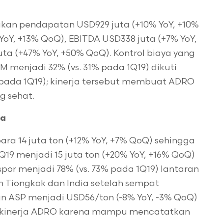
kan pendapatan USD929 juta (+10% YoY, +10%
YoY, +13% QoQ), EBITDA USD338 juta (+7% YoY,
uta (+47% YoY, +50% QoQ). Kontrol biaya yang
 menjadi 32% (vs. 31% pada 1Q19) dikuti
 pada 1Q19); kinerja tersebut membuat ADRO
 sehat.
ya
a 14 juta ton (+12% YoY, +7% QoQ) sehingga
19 menjadi 15 juta ton (+20% YoY, +16% QoQ)
or menjadi 78% (vs. 73% pada 1Q19) lantaran
 Tiongkok dan India setelah sempat
 ASP menjadi USD56/ton (-8% YoY, -3% QoQ)
a kinerja ADRO karena mampu mencatatkan