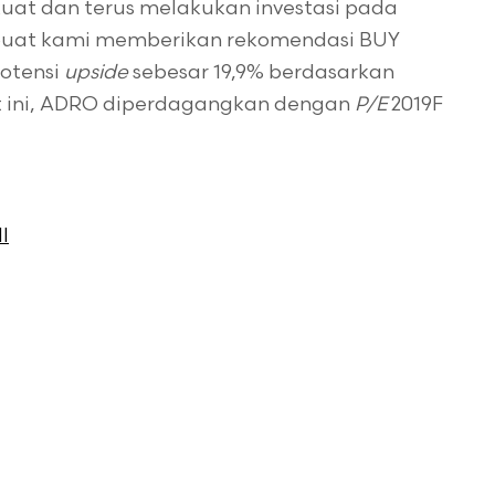
kuat dan terus melakukan investasi pada
buat kami memberikan rekomendasi BUY
potensi
upside
sebesar 19,9% berdasarkan
aat ini, ADRO diperdagangkan dengan
P/E
2019F
I