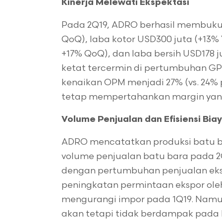
Kinerja Melewati Ekspektasi
Pada 2Q19, ADRO berhasil membuku
QoQ), laba kotor USD300 juta (+13% 
+17% QoQ), dan laba bersih USD178 j
ketat tercermin di pertumbuhan GPM
kenaikan OPM menjadi 27% (vs. 24%
tetap mempertahankan margin yang
Volume Penjualan dan Efisiensi Bia
ADRO mencatatkan produksi batu bar
volume penjualan batu bara pada 2Q
dengan pertumbuhan penjualan eksp
peningkatan permintaan ekspor oleh
mengurangi impor pada 1Q19. Namun
akan tetapi tidak berdampak pad