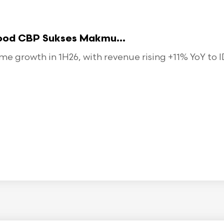
food CBP Sukses Makmu...
 growth in 1H26, with revenue rising +11% YoY to ID