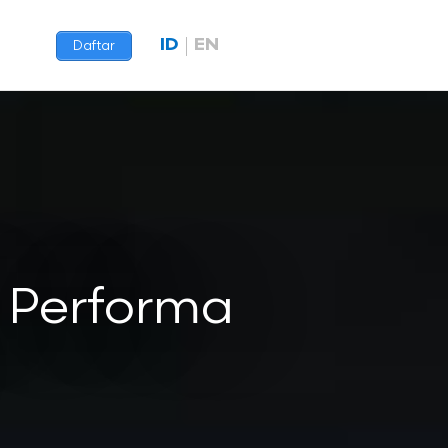
ID
EN
Daftar
 Performa