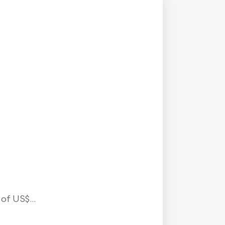
f US$...