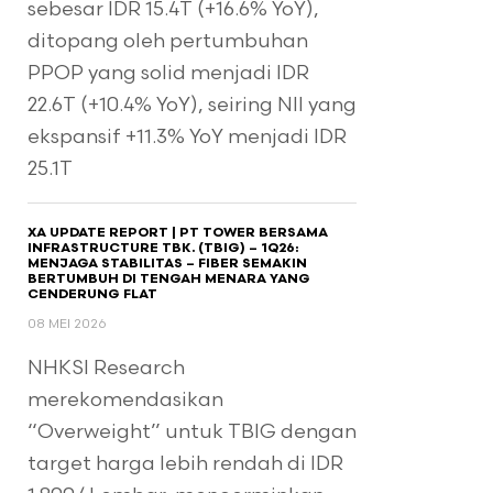
sebesar IDR 15.4T (+16.6% YoY),
ditopang oleh pertumbuhan
PPOP yang solid menjadi IDR
22.6T (+10.4% YoY), seiring NII yang
ekspansif +11.3% YoY menjadi IDR
25.1T
XA UPDATE REPORT | PT TOWER BERSAMA
INFRASTRUCTURE TBK. (TBIG) – 1Q26:
MENJAGA STABILITAS – FIBER SEMAKIN
BERTUMBUH DI TENGAH MENARA YANG
CENDERUNG FLAT
08 MEI 2026
NHKSI Research
merekomendasikan
“Overweight” untuk TBIG dengan
target harga lebih rendah di IDR