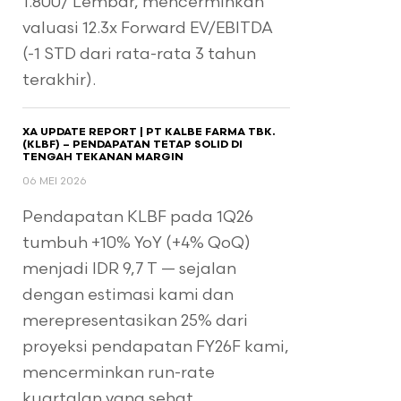
1.800/ Lembar, mencerminkan
valuasi 12.3x Forward EV/EBITDA
(-1 STD dari rata-rata 3 tahun
terakhir).
XA UPDATE REPORT | PT KALBE FARMA TBK.
(KLBF) – PENDAPATAN TETAP SOLID DI
TENGAH TEKANAN MARGIN
06 MEI 2026
Pendapatan KLBF pada 1Q26
tumbuh +10% YoY (+4% QoQ)
menjadi IDR 9,7 T — sejalan
dengan estimasi kami dan
merepresentasikan 25% dari
proyeksi pendapatan FY26F kami,
mencerminkan run-rate
kuartalan yang sehat.