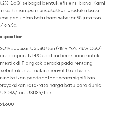
 -0,2% QoQ) sebagai bentuk efisiensi biaya. Kami
O masih mampu mencatatkan produksi batu
ume penjualan batu bara sebesar 58 juta ton
.4x-4.5x.
dakpastian
 2Q19 sebesar USD80/ton (-18% YoY, -16% QoQ)
an; adapun, NDRC saat ini berencana untuk
mestik di Tiongkok berada pada rentang
sebut akan semakin menyulitkan bisnis
ingkatkan pendapatan secara signifikan
royeksikan rata-rata harga batu bara dunia
g USD83/ton-USD85/ton.
p1.600