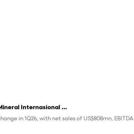
eral Internasional ...
ange in 1Q26, with net sales of US$808mn, EBITDA o