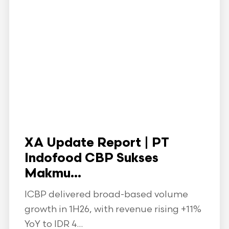
XA Update Report | PT
Indofood CBP Sukses
Makmu...
ICBP delivered broad-based volume
growth in 1H26, with revenue rising +11%
YoY to IDR 4...