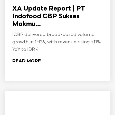
XA Update Report | PT
Indofood CBP Sukses
Makmu...
ICBP delivered broad-based volume
growth in 1H26, with revenue rising +11%
YoY to IDR 4...
READ MORE