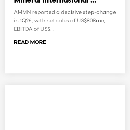
Mineral Internasional ...
AMMN reported a decisive step-change
in 1Q26, with net sales of US$808mn,
EBITDA of US$...
READ MORE