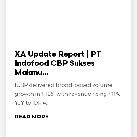
XA Update Report | PT
Indofood CBP Sukses
Makmu...
ICBP delivered broad-based volume
growth in 1H26, with revenue rising +11%
YoY to IDR 4...
READ MORE