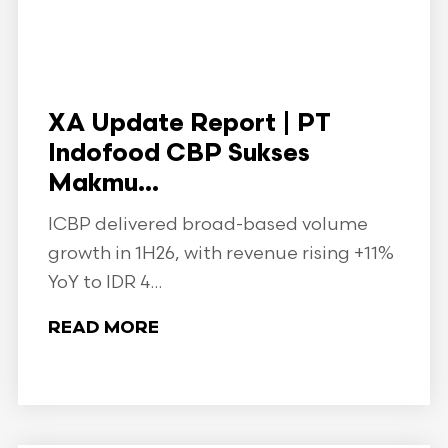
XA Update Report | PT
Indofood CBP Sukses
Makmu...
ICBP delivered broad-based volume
growth in 1H26, with revenue rising +11%
YoY to IDR 4...
READ MORE