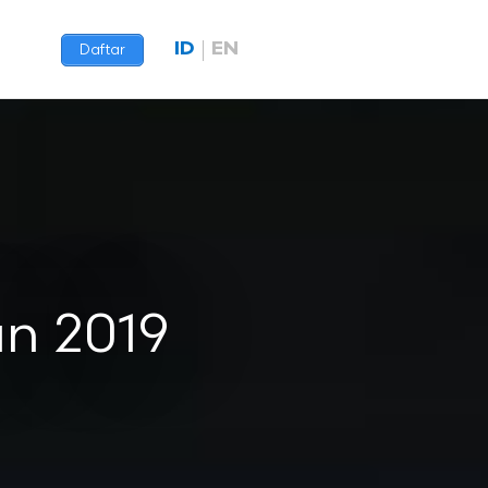
ID
EN
Daftar
an 2019