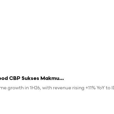
food CBP Sukses Makmu...
 growth in 1H26, with revenue rising +11% YoY to ID