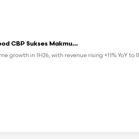
food CBP Sukses Makmu...
 growth in 1H26, with revenue rising +11% YoY to ID