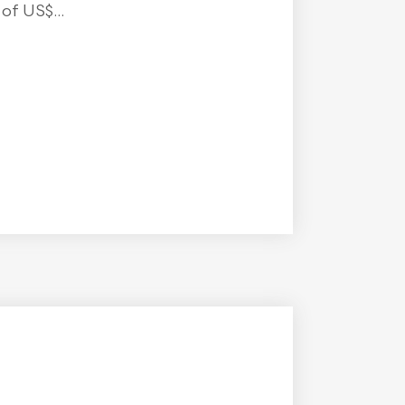
f US$...