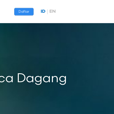
ID
EN
Daftar
aca Dagang