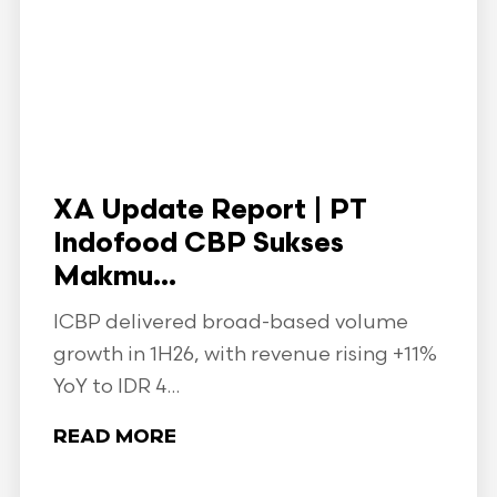
XA Update Report | PT
Indofood CBP Sukses
Makmu...
ICBP delivered broad-based volume
growth in 1H26, with revenue rising +11%
YoY to IDR 4...
READ MORE