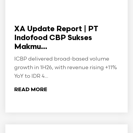
XA Update Report | PT
Indofood CBP Sukses
Makmu...
ICBP delivered broad-based volume
growth in 1H26, with revenue rising +11%
YoY to IDR 4...
READ MORE