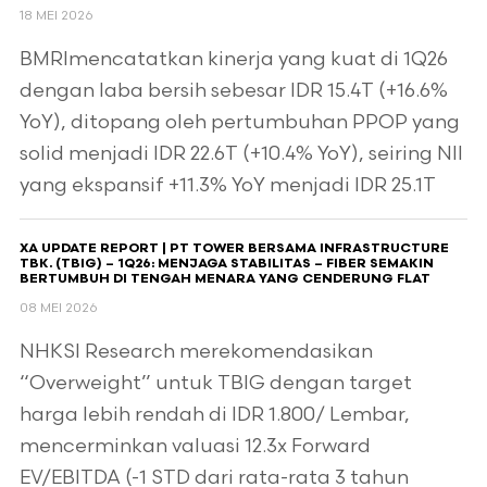
18 MEI 2026
BMRImencatatkan kinerja yang kuat di 1Q26
dengan laba bersih sebesar IDR 15.4T (+16.6%
YoY), ditopang oleh pertumbuhan PPOP yang
solid menjadi IDR 22.6T (+10.4% YoY), seiring NII
yang ekspansif +11.3% YoY menjadi IDR 25.1T
XA UPDATE REPORT | PT TOWER BERSAMA INFRASTRUCTURE
TBK. (TBIG) – 1Q26: MENJAGA STABILITAS – FIBER SEMAKIN
BERTUMBUH DI TENGAH MENARA YANG CENDERUNG FLAT
08 MEI 2026
NHKSI Research merekomendasikan
“Overweight” untuk TBIG dengan target
harga lebih rendah di IDR 1.800/ Lembar,
mencerminkan valuasi 12.3x Forward
EV/EBITDA (-1 STD dari rata-rata 3 tahun