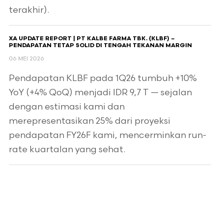
terakhir).
XA UPDATE REPORT | PT KALBE FARMA TBK. (KLBF) –
PENDAPATAN TETAP SOLID DI TENGAH TEKANAN MARGIN
06 MEI 2026
Pendapatan KLBF pada 1Q26 tumbuh +10%
YoY (+4% QoQ) menjadi IDR 9,7 T — sejalan
dengan estimasi kami dan
merepresentasikan 25% dari proyeksi
pendapatan FY26F kami, mencerminkan run-
rate kuartalan yang sehat.