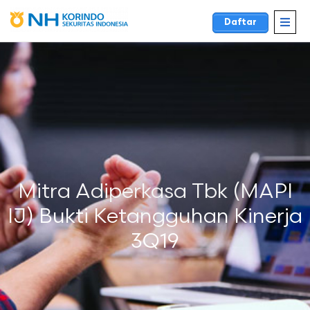
Daftar
Mitra Adiperkasa Tbk (MAPI
IJ) Bukti Ketangguhan Kinerja
3Q19