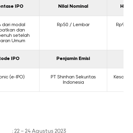
entase IPO
Nilai Nominal
Harg
 dari modal
Rp50 / Lembar
Rp90 - 
patkan dan
penuh setelah
aran Umum
ode IPO
Penjamin Emisi
Jen
onic (e-IPO)
PT Shinhan Sekuritas
Kesanggu
Indonesia
Co
: 22 – 24 Agustus 2023