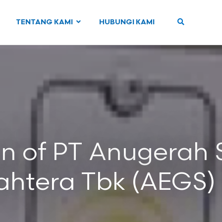
TENTANG KAMI
HUBUNGI KAMI
on of PT Anugerah 
ahtera Tbk (AEGS)