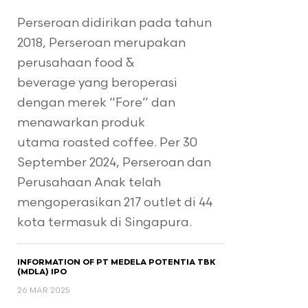
a Penawaran
Perseroan didirikan pada tahun
2018, Perseroan merupakan
Rp100 / Lembar
perusahaan food &
beverage yang beroperasi
dengan merek “Fore” dan
menawarkan produk
is Penjamin
utama roasted coffee. Per 30
September 2024, Perseroan dan
pan Penuh (Full
Perusahaan Anak telah
mmitment)
mengoperasikan 217 outlet di 44
kota termasuk di Singapura.
INFORMATION OF PT MEDELA POTENTIA TBK
(MDLA) IPO
26 MAR 2025