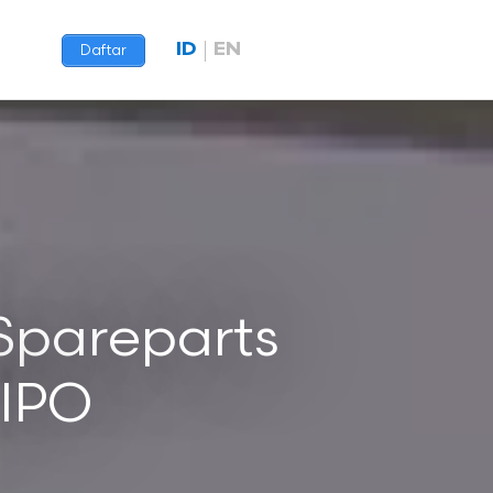
ID
EN
Daftar
Spareparts
 IPO