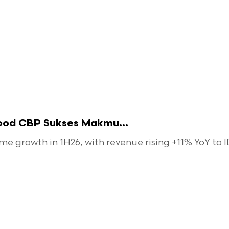
food CBP Sukses Makmu...
 growth in 1H26, with revenue rising +11% YoY to ID