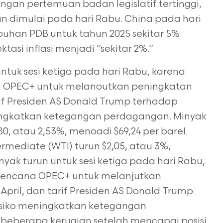
an pertemuan badan legislatif tertinggi,
an dimulai pada hari Rabu. China pada hari
han PDB untuk tahun 2025 sekitar 5%.
asi inflasi menjadi “sekitar 2%.”
tuk sesi ketiga pada hari Rabu, karena
na OPEC+ untuk melanoutkan peningkatan
rif Presiden AS Donald Trump terhadap
ingkatkan ketegangan perdagangan. Minyak
0, atau 2,53%, menoadi $69,24 per barel.
rmediate (WTI) turun $2,05, atau 3%,
inyak turun untuk sesi ketiga pada hari Rabu,
 rencana OPEC+ untuk melanjutkan
April, dan tarif Presiden AS Donald Trump
siko meningkatkan ketegangan
s
beberapa kerugian setelah mencapai posisi