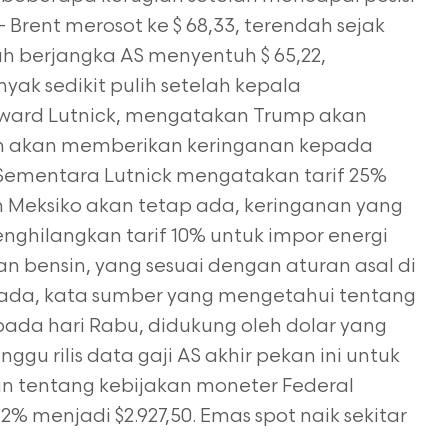
– Brent merosot ke $ 68,33, terendah sejak
ah
berjangka AS menyentuh $ 65,22,
yak sedikit pulih setelah kepala
ard Lutnick,
mengatakan Trump akan
h akan memberikan keringanan kepada
. Sementara Lutnick
mengatakan tarif 25%
Meksiko akan tetap ada, keringanan yang
ghilangkan tarif 10% untuk
impor energi
n bensin, yang sesuai dengan aturan asal di
nada, kata sumber yang mengetahui
tentang
 pada hari Rabu, didukung oleh dolar yang
ggu rilis data gaji AS akhir pekan ini
untuk
tentang kebijakan moneter Federal
2% menjadi $2.927,50. Emas spot naik sekitar