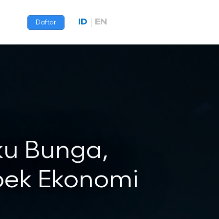
ID
EN
Daftar
ku Bunga,
pek Ekonomi