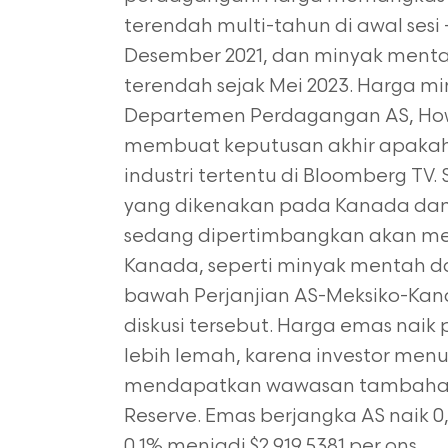
terendah multi-tahun di awal sesi 
Desember 2021, dan minyak ment
terendah sejak Mei 2023. Harga min
Departemen Perdagangan AS, How
membuat keputusan akhir apaka
industri tertentu di Bloomberg TV
yang dikenakan pada Kanada dan 
sedang dipertimbangkan akan men
Kanada, seperti minyak mentah da
bawah Perjanjian AS-Meksiko-Ka
diskusi tersebut. Harga emas naik
lebih lemah, karena investor menun
mendapatkan wawasan tambahan 
Reserve. Emas berjangka AS naik 0,
0,1% menjadi $2,919.5381 per ons.