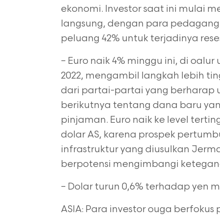
ekonomi. Investor saat
ini mulai m
langsung, dengan para pedagang di
peluang 42% untuk
terjadinya reses
– Euro naik 4% minggu ini, di oal
2022, mengambil langkah lebih t
dari
partai-partai yang berhara
berikutnya tentang dana baru y
pinjaman. Euro
naik ke level tert
dolar AS, karena prospek pertum
infrastruktur yang diusulkan
Jerman
berpotensi mengimbangi ketegan
– Dolar turun 0,6% terhadap yen m
ASIA: Para investor ouga berfokus