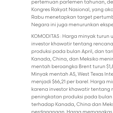
pertemuan parlemen tahunan, deng
Kongres
Rakyat Nasional, yang ak
Rabu menetapkan target pertumbu
Negara ini juga
menurunkan ekspekt
KOMODITAS : Harga minyak turun un
investor khawatir tentang renca
produksi pada bulan April, dan ta
Kanada, China, dan Meksiko men
mentah beroangka Brent turun $1,8
Minyak mentah AS, West Texas Inte
menjadi
$66,21 per barel. Harga m
karena investor khawatir tentang
peningkatan
produksi pada bulan 
terhadap Kanada, China dan Mek
perdagangan. Harga memangka