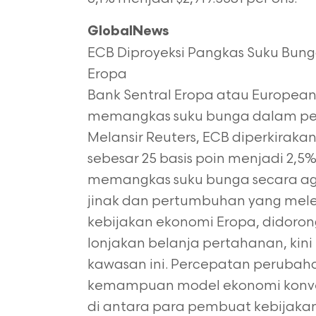
GlobalNews
ECB Diproyeksi Pangkas Suku Bun
Eropa
Bank Sentral Eropa atau European
memangkas suku bunga dalam per
Melansir
Reuters, ECB diperkirak
sebesar 25 basis poin menjadi 2,5
memangkas
suku bunga secara ag
jinak dan pertumbuhan yang mel
kebijakan ekonomi Eropa,
didoron
lonjakan belanja pertahanan, kin
kawasan ini. Percepatan peruba
kemampuan model ekonomi konve
di antara para pembuat kebijaka