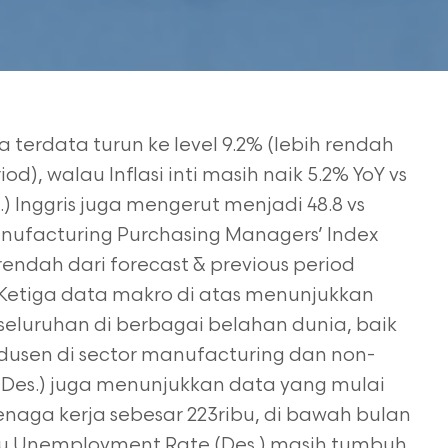
pa terdata turun ke level 9.2% (lebih rendah
d), walau Inflasi inti masih naik 5.2% YoY vs
.) Inggris juga mengerut menjadi 48.8 vs
Manufacturing Purchasing Managers’ Index
 rendah dari forecast & previous period
 Ketiga data makro di atas menunjukkan
seluruhan di berbagai belahan dunia, baik
odusen di sector manufacturing dan non-
(Des.) juga menunjukkan data yang mulai
aga kerja sebesar 223ribu, di bawah bulan
au Unemployment Rate (Des.) masih tumbuh