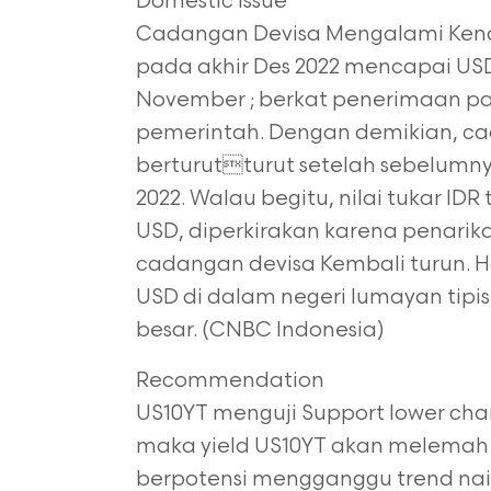
Domestic Issue
Cadangan Devisa Mengalami Kenai
pada akhir Des 2022 mencapai USD 13
November ; berkat penerimaan paj
pemerintah. Dengan demikian, ca
berturutturut setelah sebelumn
2022. Walau begitu, nilai tukar IDR
USD, diperkirakan karena penarik
cadangan devisa Kembali turun. H
USD di dalam negeri lumayan tipis
besar. (CNBC Indonesia)
Recommendation
US10YT menguji Support lower channe
maka yield US10YT akan melemah ke
berpotensi mengganggu trend na