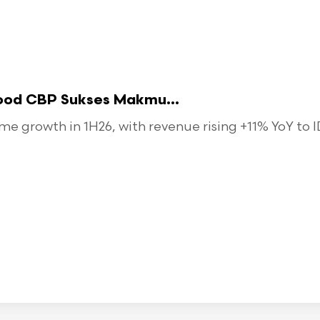
food CBP Sukses Makmu...
 growth in 1H26, with revenue rising +11% YoY to ID