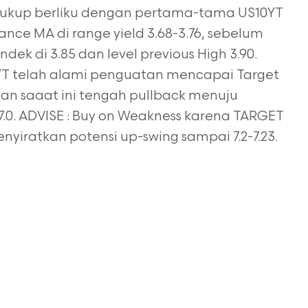
 cukup berliku dengan pertama-tama US10YT
nce MA di range yield 3.68-3.76, sebelum
dek di 3.85 dan level previous High 3.90.
10YT telah alami penguatan mencapai Target
 dan saaat ini tengah pullback menuju
98 7.0. ADVISE : Buy on Weakness karena TARGET
menyiratkan potensi up-swing sampai 7.2-7.23.