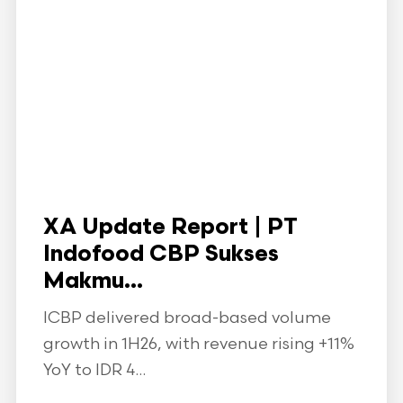
XA Update Report | PT
Indofood CBP Sukses
Makmu...
ICBP delivered broad-based volume
growth in 1H26, with revenue rising +11%
YoY to IDR 4...