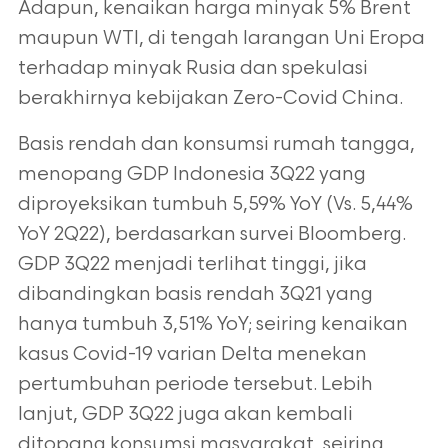
Adapun, kenaikan harga minyak 5% Brent
maupun
WTI, di tengah larangan Uni Eropa
terhadap minyak Rusia dan spekulasi
berakhirnya
kebijakan Zero-Covid China.
Basis rendah dan konsumsi rumah tangga,
menopang GDP Indonesia 3Q22 yang
diproyeksikan tumbuh 5,59% YoY (Vs. 5,44%
YoY 2Q22), berdasarkan survei Bloomberg.
GDP 3Q22 menjadi terlihat tinggi, jika
dibandingkan basis rendah 3Q21 yang
hanya
tumbuh 3,51% YoY; seiring kenaikan
kasus Covid-19 varian Delta menekan
pertumbuhan
periode tersebut. Lebih
lanjut, GDP 3Q22 juga akan kembali
ditopang konsumsi
masyarakat, seiring