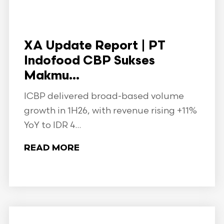
XA Update Report | PT
Indofood CBP Sukses
Makmu...
ICBP delivered broad-based volume
growth in 1H26, with revenue rising +11%
YoY to IDR 4...
READ MORE