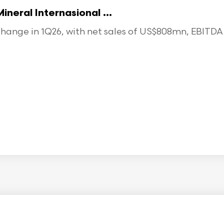
eral Internasional ...
ange in 1Q26, with net sales of US$808mn, EBITDA o