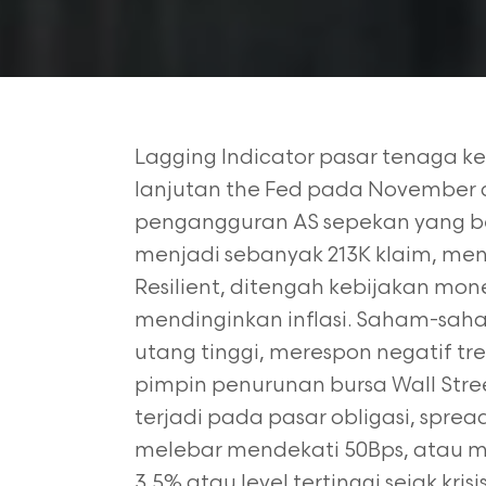
Lagging Indicator pasar tenaga k
lanjutan the
Fed pada November 
pengangguran AS sepekan yang
b
menjadi sebanyak 213K klaim, me
Resilient, ditengah kebijakan mon
mendinginkan inflasi. Saham-saha
utang tinggi,
merespon negatif tr
pimpin penurunan bursa
Wall Stre
terjadi pada pasar obligasi, sprea
melebar mendekati 50Bps, atau 
3,5% atau level tertinggi sejak kri