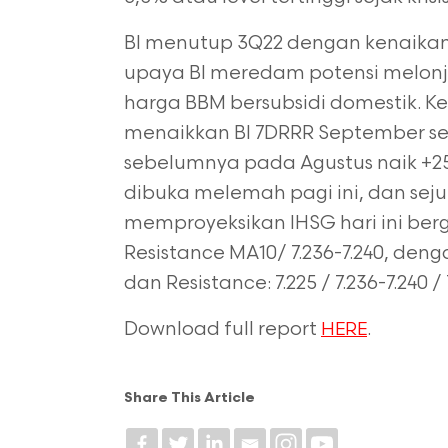
BI menutup 3Q22 dengan kenaikan B
upaya
BI meredam potensi melonja
harga BBM
bersubsidi domestik. Ke
menaikkan BI 7DRRR
September se
sebelumnya pada Agustus naik
+2
dibuka melemah pagi ini, dan se
memproyeksikan IHSG hari ini berge
Resistance MA10/ 7.236-7.240, dengan S
dan Resistance: 7.225 / 7.236-7.240 / 7
Download full report
.
HERE
Share This Article