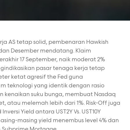
erja AS tetap solid, pembenaran Hawkish
dan Desember mendatang. Klaim
erakhir 17 September, naik moderat 2%
ngindikasikan
pasar tenaga kerja tetap
eter ketat agresif the Fed guna
m teknologi yang identik dengan rasio
en kenaikan suku bunga, membuat Nasdaq
et, atau melemah lebih dari 1%. Risk-Off juga
d
Inversi Yield antara UST2Y Vs. UST10Y
masing-masing
yield menembus level 4% dan
sis Subprime Mortgage.