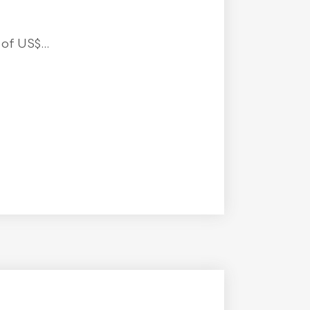
f US$...