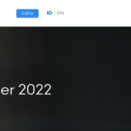
ID
EN
Daftar
ber 2022