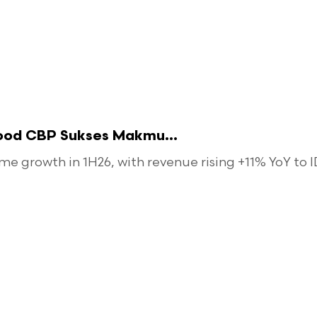
food CBP Sukses Makmu...
 growth in 1H26, with revenue rising +11% YoY to ID