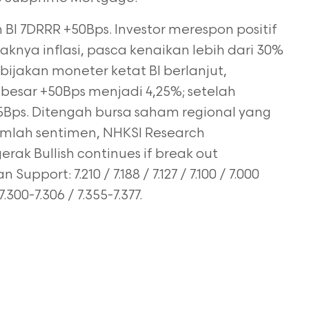
I 7DRRR +50Bps. Investor merespon positif
knya inflasi, pasca kenaikan lebih dari 30%
bijakan moneter ketat BI berlanjut,
besar +50Bps menjadi 4,25%; setelah
5Bps. Ditengah bursa saham regional yang
jumlah
sentimen, NHKSI Research
rak Bullish continues if
break out
upport: 7.210 / 7.188 / 7.127 / 7.100 /
7.000
.300-7.306 / 7.355-7.377.