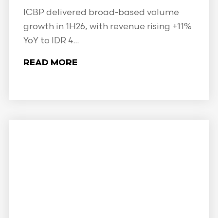
ICBP delivered broad-based volume
growth in 1H26, with revenue rising +11%
YoY to IDR 4...
READ MORE