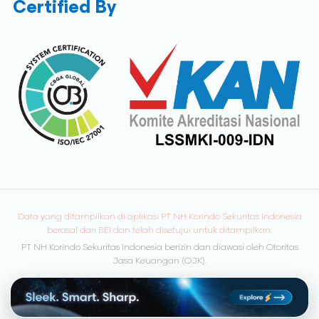
Certified By
Data yang ditampilkan di aplikasi PT NH Korindo Sekuritas Indonesia
berasal dari BEI dan telah disetujui untuk ditampilkan.
PT NH Korindo Sekuritas Indonesia berizin dan diawasi oleh Otoritas
Jasa Keuangan (OJK).
© Copyright 2026 NH Korindo Sekuritas. All rights reserved.