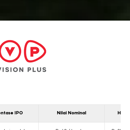
entase IPO
Nilai Nominal
Harg