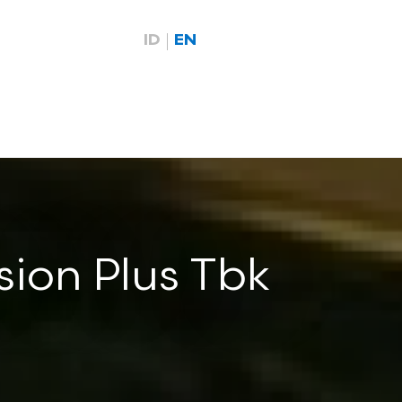
ID
EN
sion Plus Tbk