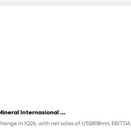
eral Internasional ...
ange in 1Q26, with net sales of US$808mn, EBITDA o