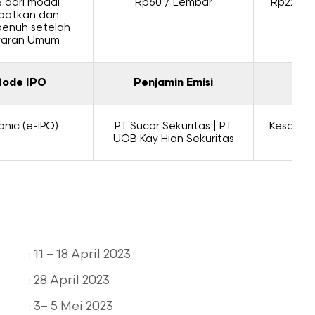
 dari modal
Rp60 / Lembar
Rp224 –
patkan dan
penuh setelah
aran Umum
ode IPO
Penjamin Emisi
Jen
onic (e-IPO)
PT Sucor Sekuritas | PT
Kesanggu
UOB Kay Hian Sekuritas
Co
: 11 – 18 April 2023
: 28 April 2023
: 3– 5 Mei 2023