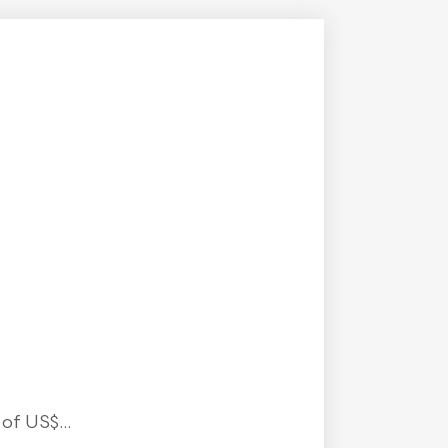
f US$...