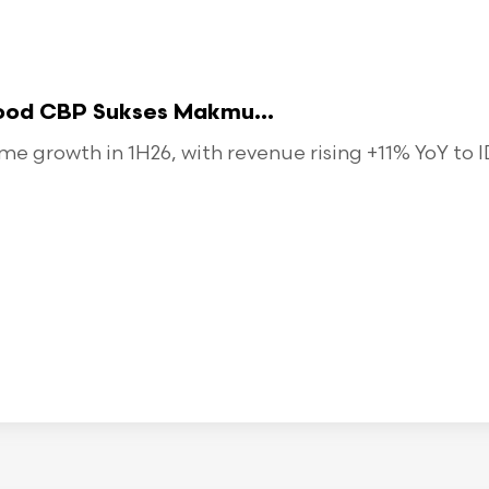
food CBP Sukses Makmu...
 growth in 1H26, with revenue rising +11% YoY to ID