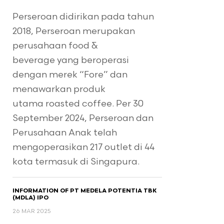
 Rp250 / Lembar
Perseroan didirikan pada tahun
2018, Perseroan merupakan
perusahaan food &
beverage yang beroperasi
is Penjamin
dengan merek “Fore” dan
menawarkan produk
pan Penuh (Full
mmitment)
utama roasted coffee. Per 30
September 2024, Perseroan dan
Perusahaan Anak telah
mengoperasikan 217 outlet di 44
kota termasuk di Singapura.
INFORMATION OF PT MEDELA POTENTIA TBK
(MDLA) IPO
26 MAR 2025